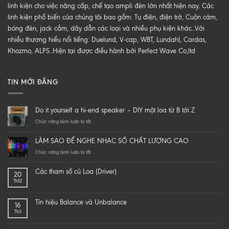
linh kiện cho việc nâng cấp, chế tạo ampli đèn lớn nhất hiện nay. Các
linh kiện phổ biến của chúng tôi bao gồm: Tụ điện, điện trở, Cuộn cảm,
bóng đèn, jack cắm, dây dẫn các loại và nhiều phụ kiện khác..Với
nhiều thương hiểu nổi tiếng: Duelund, V-cap, WBT, Lundahl, Cardas,
Khozmo, ALPS..Hiện tại được điều hành bởi Perfect Wave Co,ltd
TIN MỚI ĐĂNG
Do it yourself a hi-end speaker – DIY một loa từ B tới Z
ở
Chức năng bình luận bị tắt
Do
it
LÀM SAO ĐỂ NGHE NHẠC SỐ CHẤT LƯỢNG CAO
yourself
a
ở
Chức năng bình luận bị tắt
hi-
LÀM
end
SAO
Các tham số củ Loa (Driver)
20
speaker
ĐỂ
Th12
–
NGHE
DIY
NHẠC
một
SỐ
Tín hiệu Balance và Unbalance
16
loa
CHẤT
Th3
từ
LƯỢNG
B
CAO
tới