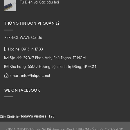
Tụ Điện và Các câu hỏi
Z
THÔNG TIN ĐƠN VỊ QUẢN LÝ
PERFECT WAVE Co,.Ltd
Hotline: 0913 14 17 33
Địa chỉ: 290/7 Phan Anh, Phú Thạnh, TP.HCM
Kho hàng: 551/9 Hương Lộ 2,Bình Trị Đông, TP.HCM
Emai : info@hifiparts.net
WE ON FACEBOOK
Today's visitors:
126
Site Statistics
GPKD: 0316135028 , do Sở Kế Hoạch – Đầu Tư TPHCM cấp ngày 11/02/2020.