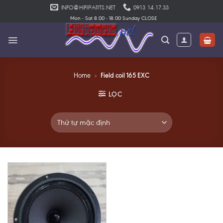
Skip
INFO@HIFIPARTS.NET
0913 14.17.33
to
Mon - Sat 8.00 - 18.00 Sunday CLOSE
content
Field coil 165 EXC
Home
»
LỌC