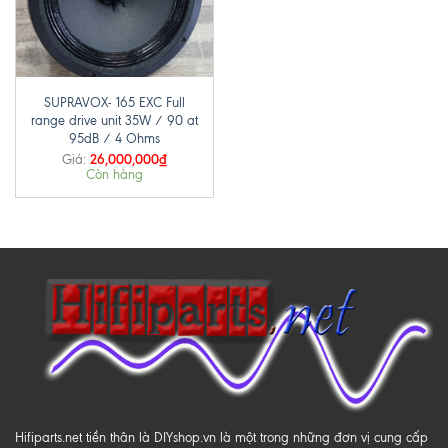
SUPRAVOX- 165 EXC Full
range drive unit 35W / 90 at
95dB / 4 Ohms
26,000,000
₫
Giá:
Còn hàng
Hifiparts.net tiền thân là DIYshop.vn là một trong những đơn vị cung cấp