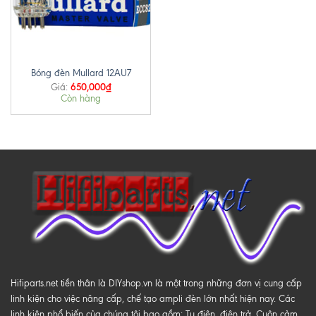
Bóng đèn Mullard 12AU7
650,000
₫
Giá:
Còn hàng
Hifiparts.net tiền thân là DIYshop.vn là một trong những đơn vị cung cấp
linh kiện cho việc nâng cấp, chế tạo ampli đèn lớn nhất hiện nay. Các
linh kiện phổ biến của chúng tôi bao gồm: Tụ điện, điện trở, Cuộn cảm,