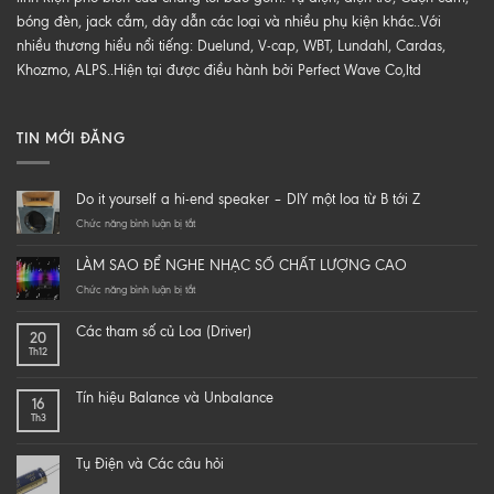
bóng đèn, jack cắm, dây dẫn các loại và nhiều phụ kiện khác..Với
nhiều thương hiểu nổi tiếng: Duelund, V-cap, WBT, Lundahl, Cardas,
Khozmo, ALPS..Hiện tại được điều hành bởi Perfect Wave Co,ltd
TIN MỚI ĐĂNG
Do it yourself a hi-end speaker – DIY một loa từ B tới Z
ở
Chức năng bình luận bị tắt
Do
it
LÀM SAO ĐỂ NGHE NHẠC SỐ CHẤT LƯỢNG CAO
yourself
a
ở
Chức năng bình luận bị tắt
hi-
LÀM
end
SAO
Các tham số củ Loa (Driver)
20
speaker
ĐỂ
Th12
–
NGHE
DIY
NHẠC
một
SỐ
Tín hiệu Balance và Unbalance
16
loa
CHẤT
Th3
từ
LƯỢNG
B
CAO
tới
Tụ Điện và Các câu hỏi
Z