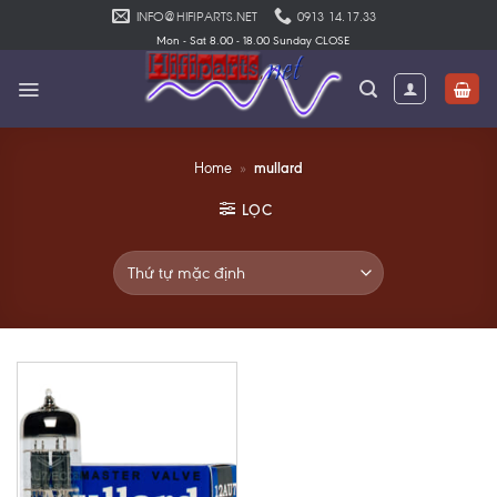
Skip
INFO@HIFIPARTS.NET
0913 14.17.33
to
Mon - Sat 8.00 - 18.00 Sunday CLOSE
content
mullard
Home
»
LỌC