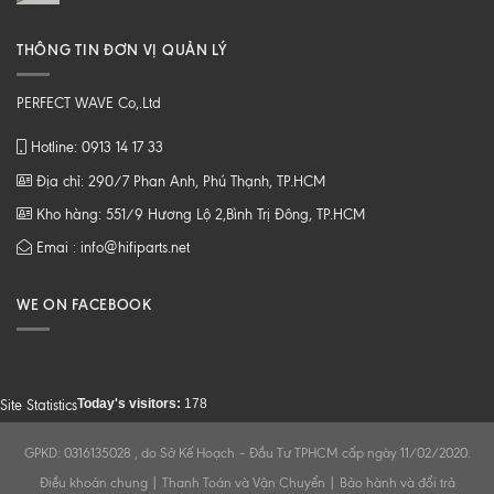
THÔNG TIN ĐƠN VỊ QUẢN LÝ
PERFECT WAVE Co,.Ltd
Hotline: 0913 14 17 33
Địa chỉ: 290/7 Phan Anh, Phú Thạnh, TP.HCM
Kho hàng: 551/9 Hương Lộ 2,Bình Trị Đông, TP.HCM
Emai : info@hifiparts.net
WE ON FACEBOOK
Today's visitors:
178
Site Statistics
GPKD: 0316135028 , do Sở Kế Hoạch – Đầu Tư TPHCM cấp ngày 11/02/2020.
Điều khoản chung
|
Thanh Toán và Vận Chuyển
|
Bảo hành và đổi trả