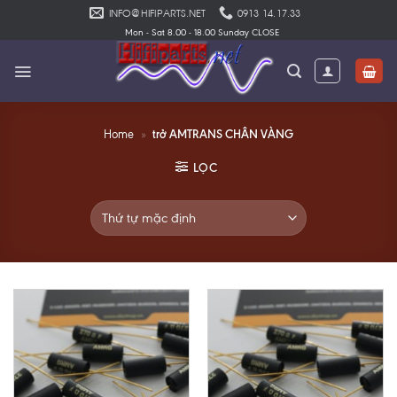
Skip
INFO@HIFIPARTS.NET
0913 14.17.33
to
Mon - Sat 8.00 - 18.00 Sunday CLOSE
content
trở AMTRANS CHÂN VÀNG
Home
»
LỌC