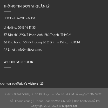
THÔNG TIN ĐƠN VỊ QUẢN LÝ
PERFECT WAVE Co,.Ltd
Hotline: 0913 14 17 33
Địa chỉ: 290/7 Phan Anh, Phú Thạnh, TP.HCM
Kho hàng: 551/9 Hương Lộ 2,Bình Trị Đông, TP.HCM
Emai : info@hifiparts.net
WE ON FACEBOOK
Today's visitors:
25
Site Statistics
GPKD: 0316135028 , do Sở Kế Hoạch – Đầu Tư TPHCM cấp ngày 11/02/2020.
Điều khoản chung
|
Thanh Toán và Vận Chuyển
|
Bảo hành và đổi trả
Copyright 2013 - 2026 ©
hifiparts.net
.