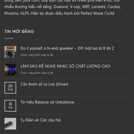
bóng đèn, jack cắm, dây dẫn các loại và nhiều phụ kiện khác..Với
nhiều thương hiểu nổi tiếng: Duelund, V-cap, WBT, Lundahl, Cardas,
Khozmo, ALPS..Hiện tại được điều hành bởi Perfect Wave Co,ltd
TIN MỚI ĐĂNG
Do it yourself a hi-end speaker – DIY một loa từ B tới Z
ở
Chức năng bình luận bị tắt
Do
it
LÀM SAO ĐỂ NGHE NHẠC SỐ CHẤT LƯỢNG CAO
yourself
a
ở
Chức năng bình luận bị tắt
hi-
LÀM
end
SAO
Các tham số củ Loa (Driver)
20
speaker
ĐỂ
Th12
–
NGHE
DIY
NHẠC
một
SỐ
Tín hiệu Balance và Unbalance
16
loa
CHẤT
Th3
từ
LƯỢNG
B
CAO
tới
Tụ Điện và Các câu hỏi
Z