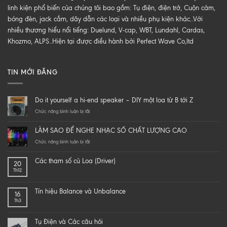
linh kiện phổ biến của chúng tôi bao gồm: Tụ điện, điện trở, Cuộn cảm,
bóng đèn, jack cắm, dây dẫn các loại và nhiều phụ kiện khác..Với
nhiều thương hiểu nổi tiếng: Duelund, V-cap, WBT, Lundahl, Cardas,
Khozmo, ALPS..Hiện tại được điều hành bởi Perfect Wave Co,ltd
TIN MỚI ĐĂNG
Do it yourself a hi-end speaker – DIY một loa từ B tới Z
ở
Chức năng bình luận bị tắt
Do
it
LÀM SAO ĐỂ NGHE NHẠC SỐ CHẤT LƯỢNG CAO
yourself
a
ở
Chức năng bình luận bị tắt
hi-
LÀM
end
SAO
Các tham số củ Loa (Driver)
20
speaker
ĐỂ
Th12
–
NGHE
DIY
NHẠC
một
SỐ
Tín hiệu Balance và Unbalance
16
loa
CHẤT
Th3
từ
LƯỢNG
B
CAO
tới
Tụ Điện và Các câu hỏi
Z