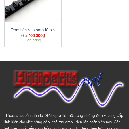
Trạm hàn sato parts 10 pin
100,000
₫
Giá:
Còn hàng
Hifiparts.net tiền thân là DIYshop.vn là một trong những đơn vị cung cấp
linh kiện cho việc nâng cấp, chế tạo ampli đèn lớn nhất hiện nay. Các
linh kiện phổ biến của chúng tôi bao gồm: Tụ điện, điện trở, Cuộn cảm,