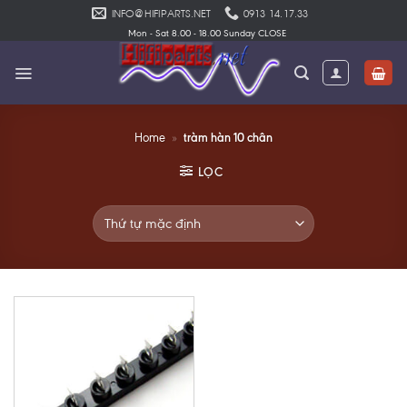
Skip
INFO@HIFIPARTS.NET
0913 14.17.33
to
Mon - Sat 8.00 - 18.00 Sunday CLOSE
content
tràm hàn 10 chân
Home
»
LỌC