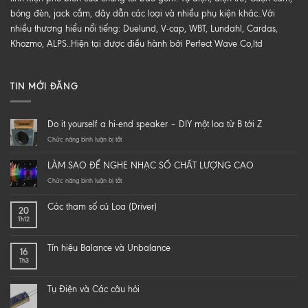
bóng đèn, jack cắm, dây dẫn các loại và nhiều phụ kiện khác..Với
nhiều thương hiểu nổi tiếng: Duelund, V-cap, WBT, Lundahl, Cardas,
Khozmo, ALPS..Hiện tại được điều hành bởi Perfect Wave Co,ltd
TIN MỚI ĐĂNG
Do it yourself a hi-end speaker – DIY một loa từ B tới Z
ở
Chức năng bình luận bị tắt
Do
it
LÀM SAO ĐỂ NGHE NHẠC SỐ CHẤT LƯỢNG CAO
yourself
a
ở
Chức năng bình luận bị tắt
hi-
LÀM
end
SAO
Các tham số củ Loa (Driver)
20
speaker
ĐỂ
Th12
–
NGHE
DIY
NHẠC
một
SỐ
Tín hiệu Balance và Unbalance
16
loa
CHẤT
Th3
từ
LƯỢNG
B
CAO
tới
Tụ Điện và Các câu hỏi
Z