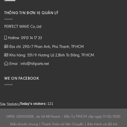
THÔNG TIN ĐƠN VỊ QUẢN LÝ
PERFECT WAVE Co,.Ltd
Hotline: 0913 14 17 33
Địa chỉ: 290/7 Phan Anh, Phú Thạnh, TP.HCM
Kho hàng: 551/9 Hương Lộ 2,Bình Trị Đông, TP.HCM
Emai : info@hifiparts.net
WE ON FACEBOOK
Today's visitors:
121
Site Statistics
GPKD: 0316135028 , do Sở Kế Hoạch – Đầu Tư TPHCM cấp ngày 11/02/2020.
Điều khoản chung
|
Thanh Toán và Vận Chuyển
|
Bảo hành và đổi trả