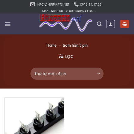
Skip
INFO@HIFIPARTS.NET
0913 14.17.33
to
Mon - Sat 8.00 - 18.00 Sunday CLOSE
content
trạm hàn 5 pin
Home
»
LỌC