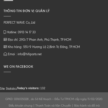
THÔNG TIN ĐƠN VỊ QUẢN LÝ
PERFECT WAVE Co,.Ltd
Hotline: 0913 14 17 33
Địa chỉ: 290/7 Phan Anh, Phú Thạnh, TP.HCM
Kho hàng: 551/9 Hương Lộ 2,Bình Trị Đông, TP.HCM
Emai : info@hifiparts.net
WE ON FACEBOOK
Today's visitors:
132
Site Statistics
GPKD: 0316135028 , do Sở Kế Hoạch – Đầu Tư TPHCM cấp ngày 11/02/2020.
Điều khoản chung
|
Thanh Toán và Vận Chuyển
|
Bảo hành và đổi trả