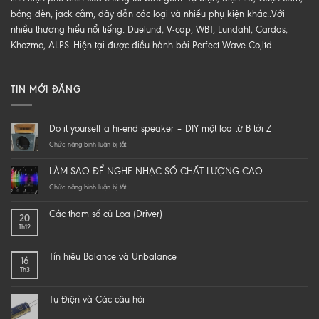
bóng đèn, jack cắm, dây dẫn các loại và nhiều phụ kiện khác..Với
nhiều thương hiểu nổi tiếng: Duelund, V-cap, WBT, Lundahl, Cardas,
Khozmo, ALPS..Hiện tại được điều hành bởi Perfect Wave Co,ltd
TIN MỚI ĐĂNG
Do it yourself a hi-end speaker – DIY một loa từ B tới Z
ở
Chức năng bình luận bị tắt
Do
it
LÀM SAO ĐỂ NGHE NHẠC SỐ CHẤT LƯỢNG CAO
yourself
a
ở
Chức năng bình luận bị tắt
hi-
LÀM
end
SAO
Các tham số củ Loa (Driver)
20
speaker
ĐỂ
Th12
–
NGHE
DIY
NHẠC
một
SỐ
Tín hiệu Balance và Unbalance
16
loa
CHẤT
Th3
từ
LƯỢNG
B
CAO
tới
Tụ Điện và Các câu hỏi
Z