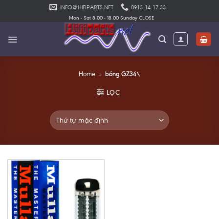
Skip
INFO@HIFIPARTS.NET
0913 14.17.33
to
Mon - Sat 8.00 - 18.00 Sunday CLOSE
content
bóng GZ34\
Home
»
LỌC