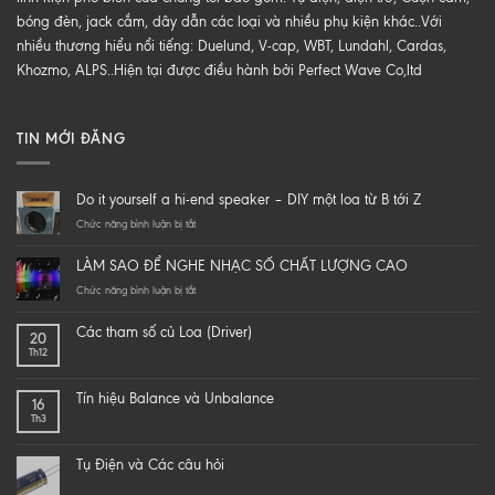
bóng đèn, jack cắm, dây dẫn các loại và nhiều phụ kiện khác..Với
nhiều thương hiểu nổi tiếng: Duelund, V-cap, WBT, Lundahl, Cardas,
Khozmo, ALPS..Hiện tại được điều hành bởi Perfect Wave Co,ltd
TIN MỚI ĐĂNG
Do it yourself a hi-end speaker – DIY một loa từ B tới Z
ở
Chức năng bình luận bị tắt
Do
it
LÀM SAO ĐỂ NGHE NHẠC SỐ CHẤT LƯỢNG CAO
yourself
a
ở
Chức năng bình luận bị tắt
hi-
LÀM
end
SAO
Các tham số củ Loa (Driver)
20
speaker
ĐỂ
Th12
–
NGHE
DIY
NHẠC
một
SỐ
Tín hiệu Balance và Unbalance
16
loa
CHẤT
Th3
từ
LƯỢNG
B
CAO
tới
Tụ Điện và Các câu hỏi
Z