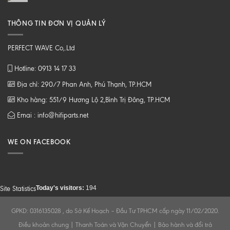
THÔNG TIN ĐƠN VỊ QUẢN LÝ
PERFECT WAVE Co,.Ltd
Hotline: 0913 14 17 33
Địa chỉ: 290/7 Phan Anh, Phú Thạnh, TP.HCM
Kho hàng: 551/9 Hương Lộ 2,Bình Trị Đông, TP.HCM
Emai : info@hifiparts.net
WE ON FACEBOOK
Today's visitors:
194
Site Statistics
GPKD: 0316135028 , do Sở Kế Hoạch – Đầu Tư TPHCM cấp ngày 11/02/2020.
Điều khoản chung
|
Thanh Toán và Vận Chuyển
|
Bảo hành và đổi trả